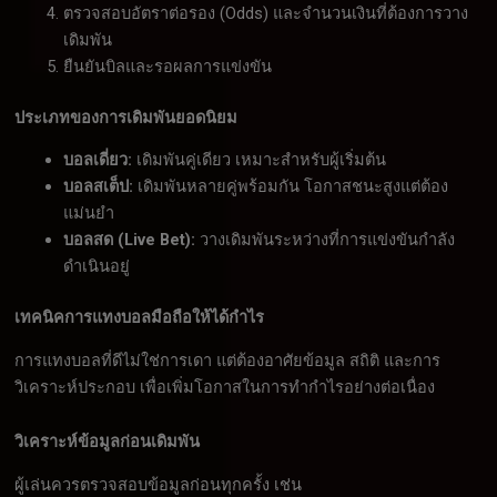
ตรวจสอบอัตราต่อรอง (Odds) และจำนวนเงินที่ต้องการวาง
เดิมพัน
ยืนยันบิลและรอผลการแข่งขัน
ประเภทของการเดิมพันยอดนิยม
บอลเดี่ยว:
เดิมพันคู่เดียว เหมาะสำหรับผู้เริ่มต้น
บอลสเต็ป:
เดิมพันหลายคู่พร้อมกัน โอกาสชนะสูงแต่ต้อง
แม่นยำ
บอลสด (Live Bet):
วางเดิมพันระหว่างที่การแข่งขันกำลัง
ดำเนินอยู่
เทคนิคการแทงบอลมือถือให้ได้กำไร
การแทงบอลที่ดีไม่ใช่การเดา แต่ต้องอาศัยข้อมูล สถิติ และการ
วิเคราะห์ประกอบ เพื่อเพิ่มโอกาสในการทำกำไรอย่างต่อเนื่อง
วิเคราะห์ข้อมูลก่อนเดิมพัน
ผู้เล่นควรตรวจสอบข้อมูลก่อนทุกครั้ง เช่น