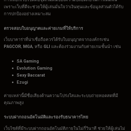
เพราะเว็บที่ดีจะช่วยให้ผู้เล่นมั่นใจว่าเงินทุนและข้อมูลส่วนตัวได้รับ
การปกป้องอย่างเหมาะสม
ตรวจสอบใบอนุญาตและค่ายเกมที่ให้บริการ
เว็บบาคาร่าที่น่าเชื่อถือควรได้รับใบอนุญาตจากองค์กรเช่น
PAGCOR
,
MGA
, หรือ
GLI
และต้องร่วมงานกับค่ายเกมชั้นนำ เช่น
SA Gaming
Evolution Gaming
Sexy Baccarat
Ezugi
ค่ายเหล่านี้มีชื่อเสียงด้านความโปร่งใสและระบบถ่ายทอดสดที่มี
คุณภาพสูง
ระบบฝากถอนอัตโนมัติและรองรับธนาคารไทย
เว็บไซต์ที่มีระบบฝากถอนอัตโนมัติภายในไม่กี่วินาที ช่วยให้ผู้เล่นไม่