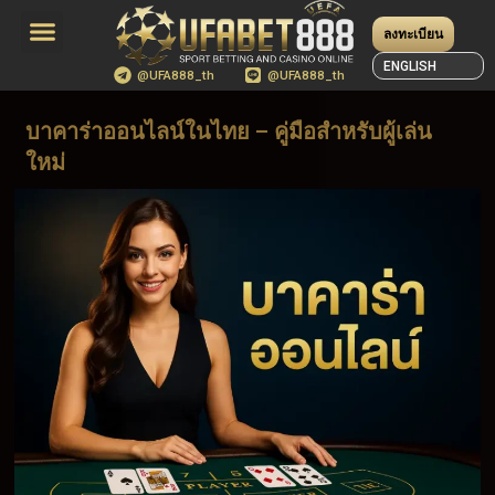
Skip
ลงทะเบียน
to
content
ENGLISH
@UFA888_th
@UFA888_th
บาคาร่าออนไลน์ในไทย – คู่มือสำหรับผู้เล่น
ใหม่