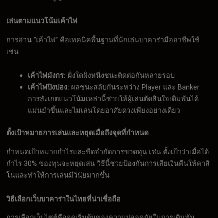
เล่นตามแนวโน้มเค้าไพ่
การอ่าน “เค้าไพ่” คือเทคนิคพื้นฐานที่นักเล่นบาคาร่ามืออาชีพใช้
เช่น
เค้าไพ่มังกร:
ฝั่งใดฝั่งหนึ่งชนะติดต่อกันหลายรอบ
เค้าไพ่ปิงปอง:
ผลชนะสลับกันระหว่าง Player และ Banker
การสังเกตแนวโน้มเหล่านี้ช่วยให้ผู้เล่นตัดสินใจเดิมพันได้
แม่นยำขึ้นและไม่เล่นโดยอาศัยดวงเพียงอย่างเดียว
ตั้งเป้าหมายการเล่นและหยุดเมื่อถึงจุดที่กำหนด
กำหนดเป้าหมายกำไรและขีดจำกัดการขาดทุน เช่น ตั้งเป้าว่าเมื่อได้
กำไร 30% ของทุนจะหยุดเล่น วิธีนี้ช่วยป้องกันการเสียเงินคืนให้คาสิ
โนและทำให้การเล่นมีวินัยมากขึ้น
วิธีเลือกเว็บบาคาร่าในไทยที่น่าเชื่อถือ
การเลือกเว็บไซต์คือจุดเริ่มต้นของความปลอดภัยในการเดิมพัน