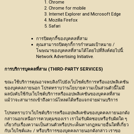
Chrome
Chrome for mobile
Internet Explorer and Microsoft Edge
Mozilla Firefox
Safari
การปิดคุกกี้ของบุคคลที่สาม
คุณสามารถปิดคุกกี้การกำหนดเป้าหมาย /
โฆษณาของบุคคลที่สามได้โดยไปที่ลิงค์ต่อไปนี้:
Network Advertising Initiative.
การบริการบุคคลที่สาม (THIRD-PARTY SERVICES)
ขณะใช้บริการคุณอาจพบลิงก์ไปยังเว็บไซต์บริการหรือแอปพลิเคชัน
ของบุคคลภายนอก โปรดทราบว่านโยบายความเป็นส่วนตัวนี้ไม่มี
ผลบังคับใช้กับเว็บไซต์บริการหรือแอปพลิเคชันของบุคคลที่สาม
แม้ว่าจะสามารถเข้าถึงดาวน์โหลดได้หรือแจกจ่ายผ่านบริการ
โปรดทราบว่าเว็บไซต์บริการหรือแอปพลิเคชันของบุคคลภายนอกดัง
กล่าวนอกเหนือการควบคุมของเรา เราไม่รับผิดชอบหรือรับผิดใด ๆ
เกี่ยวกับเรื่องความเป็นส่วนตัวหรือประเด็นทางกฎหมายอื่นใดที่เกี่ยว
กับเว็บไซต์และ / หรือบริการของบุคคลภายนอกดังกล่าว เราขอ