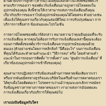
ผ่านฝ่ายบริการลูกค้า (หากมี) เมื่อคุณเลือกดาวน์โหลดซอฟต์แวร์
ตามบริการของเรา ซอฟต์แวร์แจ้งเตือนอาจถูกดาวน์โหลดลงใน
อุปกรณ์ของคุณ สิ่งนี้ช่วยให้เราสามารถส่งการแจ้งเตือนถึงคุณ
เกี่ยวกับบริการของเราไปยังอุปกรณ์ของคุณได้โดยตรง ตัวอย่างเช่น
เพื่อแจ้งให้คุณทราบเกี่ยวกับคุณสมบัติใหม่ การปรับปรุงพัฒนา การ
บริการการสื่อสาร ข้อเสนอและโปรโมชั่น
การดาวน์โหลดซอฟต์แวร์ดังกล่าว หมายความว่าคุณยินยอมที่จะรับ
การแจ้งเตือน หากคุณไม่ต้องการรับการแจ้งเตือนเหล่านี้คุณจะต้อง
ถอนการติดตั้งซอฟต์แวร์การแจ้งเตือนจากอุปกรณ์ของคุณด้วย
ตนเอง (ตัวอย่างเช่นโดยการคลิกลิงก์ “นี่คืออะไร” บนการแจ้งเตือน
ที่คุณได้รับและทำตามคำแนะนำ “วิธีการลบ” หรือ โดยทำตามคำ
แนะนำในการถอนการติดตั้ง “การตั้งค่า” และ “ศูนย์การแจ้งเตือน” ที่
เกี่ยวข้องบนอุปกรณ์การเข้าถึงของคุณ)
คุณสามารถปฏิเสธการรับข้อเสนอด้านการตลาดเพิ่มเติมจากเรา
หรือจากพันธมิตรทางธุรกิจและบริษัทในเครือด้านการตลาดของเรา
ได้ทุกเมื่อโดยติดต่อเรา โปรดทราบว่าแม้ว่าคุณจะยกเลิกการสมัคร
รับข้อมูลข่าวสารทางการตลาดของเรา เราอาจส่งการอัปเดตและ
การแจ้งเตือนเกี่ยวกับบริการให้คุณต่อไป
เราแบ่งปันข้อมูลกับใคร