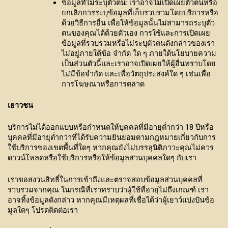
ข้อมูลที่ไม่ระบุตัวตน: เราอาจไม่เปิดเผยตัวตนหรือ
ยกเลิกการระบุข้อมูลที่เก็บรวบรวมโดยบริการหรือ
ด้วยวิธีการอื่น เพื่อให้ข้อมูลนั้นไม่สามารถระบุตัว
ตนของคุณได้ด้วยตัวเอง การใช้และการเปิดเผย
ข้อมูลที่รวบรวมหรือไม่ระบุตัวตนดังกล่าวของเรา
ไม่อยู่ภายใต้ข้อ จำกัด ใด ๆ ภายใต้นโยบายความ
เป็นส่วนตัวนี้และเราอาจเปิดเผยให้ผู้อื่นทราบโดย
ไม่มีข้อจำกัด และเพื่อวัตถุประสงค์ใด ๆ เช่นเพื่อ
การโฆษณาหรือการตลาด
เยาวชน
บริการไม่ได้ออกแบบหรือกำหนดให้บุคคลที่มีอายุต่ำกว่า 18 ปีหรือ
บุคคลที่มีอายุต่ำกว่าที่ได้รับความยินยอมตามกฎหมายเกี่ยวกับการ
ใช้บริการของเขตพื้นที่ใดๆ หากคุณยังไม่บรรลุนิติภาวะคุณไม่ควร
ดาวน์โหลดหรือใช้บริการหรือให้ข้อมูลส่วนบุคคลใดๆ กับเรา
เราขอสงวนสิทธิ์ในการเข้าถึงและตรวจสอบข้อมูลส่วนบุคคลที่
รวบรวมจากคุณ ในกรณีที่เราทราบว่าผู้ใช้ที่อายุไม่ถึงเกณฑ์ เรา
อาจทิ้งข้อมูลดังกล่าว หากคุณมีเหตุผลที่เชื่อได้ว่าผู้เยาว์แบ่งปันข้อ
มูลใดๆ โปรดติดต่อเรา