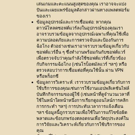
เล่นเกมและคะแนนสูงสุดของคุณ เราอาจจะแบ่ง
ปันและเผยแพร่ข้อมูลดังกล่าวผ่านทางแพลตฟอร์ม
ของเรา
ข้อมูลอุปกรณ์และการเชื่อมต่อ: หากคุณ
ดาวน์โหลดซอฟต์แวร์ลงในอุปกรณ์ของคุณเรา
อาจรวบรวมข้อมูลจากอุปกรณ์เฉพาะที่คุณใช้เพื่อ
ความปลอดภัยและการตรวจจับและป้องกันการ
ฉ้อโกง ตัวอย่างเช่นเราอาจรวบรวมข้อมูลเกี่ยวกับ
ซอฟต์แวร์อื่น ๆ ซึ่งทำงานพร้อมกันกับซอฟต์แวร์
เพื่อตรวจจับว่าคุณกำลังใช้ซอฟต์แวร์ที่เกี่ยวข้อง
กับกิจกรรมฉ้อโกง (เช่นโรบ็อตมัลแวร์ ฯลฯ) หรือ
ตรวจสอบว่าการเชื่อมต่อที่คุณใช้นั้น ผ่าน VPN
หรือพร็อกซี
ข้อมูลการวิเคราะห์: เรารวบรวมข้อมูลเกี่ยวกับการ
ใช้บริการของคุณเช่นการใช้งานแอปพลิเคชันไฟล์
บันทึกกิจกรรมของผู้ใช้ (เช่นหน้าที่ดูจำนวนเวลาที่
ใช้ในหน้าใดหน้าหนึ่งการเรียกดูออนไลน์การคลิก
การกระทำ ฯลฯ) การประทับเวลาการแจ้งเตือน
ฯลฯ ข้อมูลนี้ถูกรวบรวมเพื่อใช้ในการแก้ไขข้อผิด
พลาดและข้อบกพร่องตลอดจนเพื่อวัตถุประสงค์ใน
การวิจัยและวิเคราะห์เกี่ยวกับการใช้บริการของ
คุณ