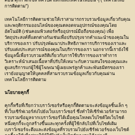
คอน คุกกี้ พิกเซล สคริปต์ แท็กและเทคโนโลยีอื่น ๆ (“เทคโนโลยี
การติดตาม”)
เทคโนโลยีการติดตามช่วยให้เราสามารถรวบรวมข้อมูลเกี่ยวกับคุณ
และพฤติกรรมออนไลน์ของคุณตลอดจนอุปกรณ์ของคุณโดย
อัตโนมัติ (เช่นคอมพิวเตอร์หรืออุปกรณ์มือถือของคุณ) เพื่อ
วัตถุประสงค์ที่แตกต่างกันเช่นเพื่อปรับปรุงจากคำแนะนำของคุณใน
บริการของเรา ปรับปรุงพัฒนาประสิทธิภาพการบริการของเราและ
ปรับแต่งประสบการณ์ของคุณในบริการของเรา นอกจากนี้เรายังใช้
ข้อมูลนี้เพื่อรวบรวมสถิติเกี่ยวกับการใช้บริการของเราทำการ
วิเคราะห์นำเสนอเนื้อหาที่ปรับให้เหมาะกับความสนใจของคุณและ
ดูแลบริการแก่ผู้ใช้ผู้โฆษณาผู้เผยแพร่ลูกค้าและพันธมิตรของเรา
เรายังอนุญาตให้บุคคลที่สามรวบรวมข้อมูลเกี่ยวกับคุณผ่าน
เทคโนโลยีการติดตาม
นโยบายคุกกี้
คุกกี้หรือที่เรียกว่าเบราว์เซอร์หรือคุกกี้ติดตามจะส่งข้อมูลชิ้นเล็ก ๆ
ที่เว็บเซิร์ฟเวอร์ส่งไปยังเว็บเบราว์เซอร์ ซึ่งทำให้เซิร์ฟเวอร์สามารถ
รวบรวมข้อมูลจากเบราว์เซอร์ได้เมื่อคุณโหลดเว็บไซต์ใดเว็บไซต์
หนึ่งคุกกี้จะถูกสร้างขึ้นและทุกครั้งที่ผู้ใช้กลับไปที่เว็บไซต์เดิม
เบราว์เซอร์จะดึงและส่งข้อมูลที่รวบรวมไปยังเซิร์ฟเวอร์ของเว็บไซต์