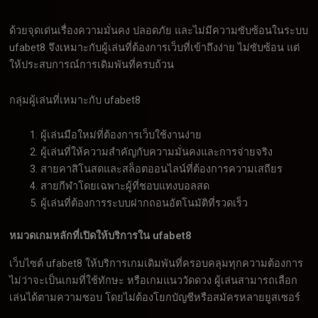
ด้วยจุดเด่นเรื่องความมั่นคง ปลอดภัย และไม่มีความซับซ้อนในระบบ
ufabet8 จึงเหมาะกับผู้เล่นที่ต้องการเว็บที่เข้าถึงง่าย ไม่ซับซ้อน แต่
ให้ประสบการณ์การเดิมพันที่ครบถ้วน
กลุ่มผู้เล่นที่เหมาะกับ ufabet8
ผู้เล่นมือใหม่ที่ต้องการเว็บใช้งานง่าย
ผู้เล่นที่ให้ความสำคัญกับความมั่นคงและการจ่ายจริง
สายคาสิโนสดและสล็อตออนไลน์ที่ต้องการความเสถียร
สายกีฬาโดยเฉพาะผู้ที่ชอบแทงบอลสด
ผู้เล่นที่ต้องการระบบฝากถอนอัตโนมัติที่รวดเร็ว
หมวดเกมหลักที่เปิดให้บริการใน ufabet8
เว็บไซต์ ufabet8 ให้บริการเกมเดิมพันที่ครอบคลุมทุกความต้องการ
ไม่ว่าจะเป็นเกมที่ใช้ทักษะ หรือเกมแนววัดดวง ผู้เล่นสามารถเลือก
เล่นได้ตามความชอบ โดยไม่ต้องโยกบัญชีหรือสมัครหลายยูสเซอร์