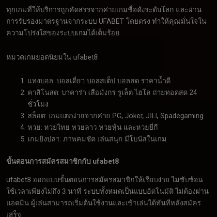
ทุกเกมที่ให้บริการถูกคัดสรรจากค่ายเกมชื่อดังระดับโลก และผ่าน
การรับรองมาตรฐานจากระบบ UFABET โดยตรง ทำให้คุณมั่นใจใน
ความโปร่งใสของระบบเกมได้เต็มร้อย
หมวดเกมยอดนิยมใน ufabet8
แทงบอล: บอลเดี่ยว บอลสเต็ป บอลสด ราคาน้ำดี
คาสิโนสด: บาคาร่า เสือมังกร รูเล็ต ไฮโล ถ่ายทอดสด 24
ชั่วโมง
สล็อต: เกมแตกง่ายจากค่าย PG, Joker, JILI, Spadegaming
หวย: หวยไทย หวยลาว หวยหุ้น และหวยยี่กี
เกมยิงปลา: ภาพคมชัด เล่นสนุก มีโบนัสในเกม
ขั้นตอนการสมัครสมาชิกกับ ufabet8
ufabet8 ออกแบบขั้นตอนการสมัครสมาชิกให้เรียบง่าย ไม่ซับซ้อน
ใช้เวลาเพียงไม่ถึง 3 นาที ระบบทั้งหมดเป็นแบบอัตโนมัติ ไม่ต้องผ่าน
แอดมิน ผู้เล่นสามารถเริ่มต้นใช้งานและเข้าเล่นได้ทันทีหลังสมัคร
เสร็จ