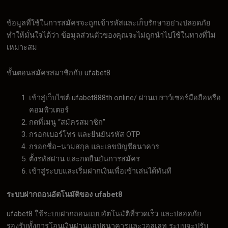
ข้อมูลที่ใช้ในการสมัครจะถูกเข้ารหัสและเก็บรักษาอย่างปลอดภัย
ทำให้มั่นใจได้ว่า ข้อมูลส่วนตัวของคุณจะไม่ถูกนำไปใช้ในทางที่ไม่
เหมาะสม
ขั้นตอนสมัครสมาชิกกับ ufabet8
เข้าสู่เว็บไซต์ ufabet888th.online/ ผ่านเบราว์เซอร์มือถือหรือ
คอมพิวเตอร์
กดที่เมนู “สมัครสมาชิก”
กรอกเบอร์โทร และยืนยันรหัส OTP
กรอกชื่อ–นามสกุล และเลขบัญชีธนาคาร
ตั้งรหัสผ่าน และกดยืนยันการสมัคร
เข้าสู่ระบบและเริ่มฝากเงินเพื่อเข้าเล่นได้ทันที
ระบบฝากถอนอัตโนมัติของ ufabet8
ufabet8 ใช้ระบบฝากถอนแบบอัตโนมัติที่รวดเร็ว และปลอดภัย
รองรับทั้งการโอนเงินผ่านแอปธนาคารและวอลเลท ระบบจะปรับ