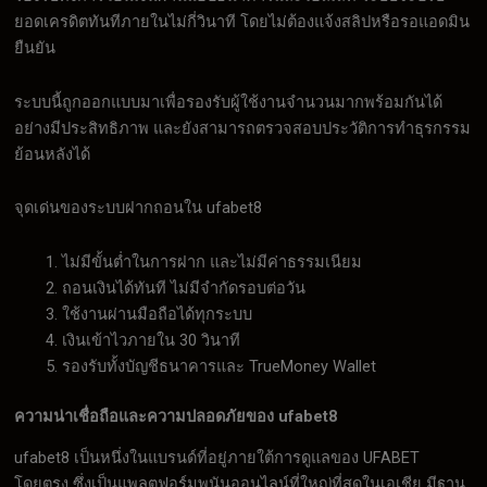
ยอดเครดิตทันทีภายในไม่กี่วินาที โดยไม่ต้องแจ้งสลิปหรือรอแอดมิน
ยืนยัน
ระบบนี้ถูกออกแบบมาเพื่อรองรับผู้ใช้งานจำนวนมากพร้อมกันได้
อย่างมีประสิทธิภาพ และยังสามารถตรวจสอบประวัติการทำธุรกรรม
ย้อนหลังได้
จุดเด่นของระบบฝากถอนใน ufabet8
ไม่มีขั้นต่ำในการฝาก และไม่มีค่าธรรมเนียม
ถอนเงินได้ทันที ไม่มีจำกัดรอบต่อวัน
ใช้งานผ่านมือถือได้ทุกระบบ
เงินเข้าไวภายใน 30 วินาที
รองรับทั้งบัญชีธนาคารและ TrueMoney Wallet
ความน่าเชื่อถือและความปลอดภัยของ ufabet8
ufabet8 เป็นหนึ่งในแบรนด์ที่อยู่ภายใต้การดูแลของ UFABET
โดยตรง ซึ่งเป็นแพลตฟอร์มพนันออนไลน์ที่ใหญ่ที่สุดในเอเชีย มีฐาน