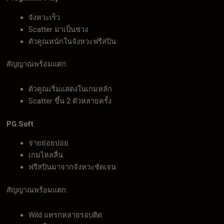
จังหวะเร็ว
Scatter มาเป็นช่วง
ตัวคูณหนักในจังหวะฟรีสปิน
สัญญาณพร้อมแตก:
ตัวคูณเริ่มแสดงในเกมหลัก
Scatter ขึ้น 2 ตัวหลายครั้ง
PG Soft
จ่ายย่อยบ่อย
เกมไหลลื่น
ฟรีสปินมาจากจังหวะชัดเจน
สัญญาณพร้อมแตก:
Wild แทรกหลายรอบติด