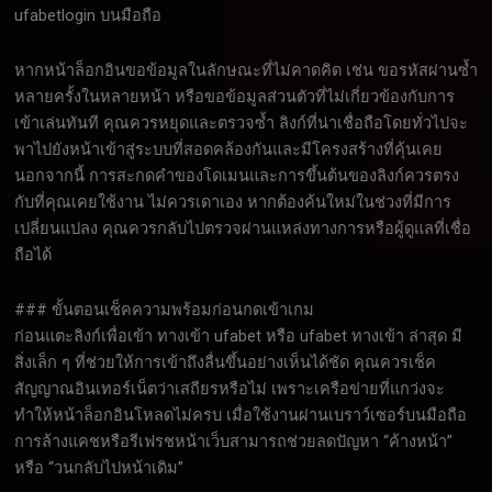
ufabetlogin บนมือถือ
หากหน้าล็อกอินขอข้อมูลในลักษณะที่ไม่คาดคิด เช่น ขอรหัสผ่านซ้ำ
หลายครั้งในหลายหน้า หรือขอข้อมูลส่วนตัวที่ไม่เกี่ยวข้องกับการ
เข้าเล่นทันที คุณควรหยุดและตรวจซ้ำ ลิงก์ที่น่าเชื่อถือโดยทั่วไปจะ
พาไปยังหน้าเข้าสู่ระบบที่สอดคล้องกันและมีโครงสร้างที่คุ้นเคย
นอกจากนี้ การสะกดคำของโดเมนและการขึ้นต้นของลิงก์ควรตรง
กับที่คุณเคยใช้งาน ไม่ควรเดาเอง หากต้องค้นใหม่ในช่วงที่มีการ
เปลี่ยนแปลง คุณควรกลับไปตรวจผ่านแหล่งทางการหรือผู้ดูแลที่เชื่อ
ถือได้
### ขั้นตอนเช็คความพร้อมก่อนกดเข้าเกม
ก่อนแตะลิงก์เพื่อเข้า ทางเข้า ufabet หรือ ufabet ทางเข้า ล่าสุด มี
สิ่งเล็ก ๆ ที่ช่วยให้การเข้าถึงลื่นขึ้นอย่างเห็นได้ชัด คุณควรเช็ค
สัญญาณอินเทอร์เน็ตว่าเสถียรหรือไม่ เพราะเครือข่ายที่แกว่งจะ
ทำให้หน้าล็อกอินโหลดไม่ครบ เมื่อใช้งานผ่านเบราว์เซอร์บนมือถือ
การล้างแคชหรือรีเฟรชหน้าเว็บสามารถช่วยลดปัญหา “ค้างหน้า”
หรือ “วนกลับไปหน้าเดิม”