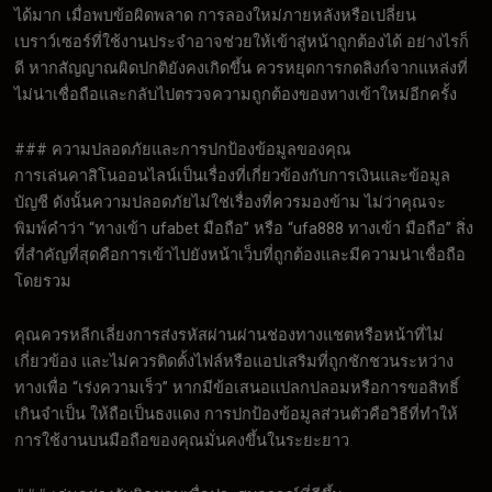
ได้มาก เมื่อพบข้อผิดพลาด การลองใหม่ภายหลังหรือเปลี่ยน
เบราว์เซอร์ที่ใช้งานประจำอาจช่วยให้เข้าสู่หน้าถูกต้องได้ อย่างไรก็
ดี หากสัญญาณผิดปกติยังคงเกิดขึ้น ควรหยุดการกดลิงก์จากแหล่งที่
ไม่น่าเชื่อถือและกลับไปตรวจความถูกต้องของทางเข้าใหม่อีกครั้ง
### ความปลอดภัยและการปกป้องข้อมูลของคุณ
การเล่นคาสิโนออนไลน์เป็นเรื่องที่เกี่ยวข้องกับการเงินและข้อมูล
บัญชี ดังนั้นความปลอดภัยไม่ใช่เรื่องที่ควรมองข้าม ไม่ว่าคุณจะ
พิมพ์คำว่า “ทางเข้า ufabet มือถือ” หรือ “ufa888 ทางเข้า มือถือ” สิ่ง
ที่สำคัญที่สุดคือการเข้าไปยังหน้าเว็บที่ถูกต้องและมีความน่าเชื่อถือ
โดยรวม
คุณควรหลีกเลี่ยงการส่งรหัสผ่านผ่านช่องทางแชตหรือหน้าที่ไม่
เกี่ยวข้อง และไม่ควรติดตั้งไฟล์หรือแอปเสริมที่ถูกชักชวนระหว่าง
ทางเพื่อ “เร่งความเร็ว” หากมีข้อเสนอแปลกปลอมหรือการขอสิทธิ์
เกินจำเป็น ให้ถือเป็นธงแดง การปกป้องข้อมูลส่วนตัวคือวิธีที่ทำให้
การใช้งานบนมือถือของคุณมั่นคงขึ้นในระยะยาว