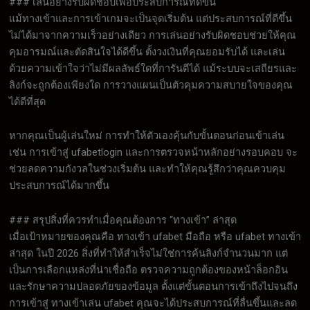
### เล่นอย่างรับผิดชอบเพื่อประสบการณ์ที่ดีขึ้น
แม้ทางเข้าและการเข้าเกมจะเป็นจุดเริ่มต้น แต่ประสบการณ์ที่ดีขึ้น
ไม่ได้มาจากความเร็วอย่างเดียว การเล่นอย่างรับผิดชอบช่วยให้คุณ
คุมอารมณ์และตัดสินใจได้ดีขึ้น ตั้งวงเงินที่คุณยอมรับได้ และเล่น
ด้วยความเข้าใจว่าไม่มีผลลัพธ์ใดที่การันตีได้ แม้ระบบจะเสถียรและ
ลิงก์จะถูกต้องเพียงใด การวางแผนเป็นตัวคุมความสบายใจของคุณ
ได้ดีที่สุด
หากคุณเป็นผู้เล่นใหม่ การทำให้ตัวเองคุ้นกับขั้นตอนก่อนเข้าเล่น
เช่น การเข้าสู่ ufabetlogin และการตรวจหน้าหลักอย่างรอบคอบ จะ
ช่วยลดความกังวลในช่วงเริ่มต้น และทำให้คุณรู้สึกว่าคุณควบคุม
ประสบการณ์ได้มากขึ้น
### สรุปสิ่งที่ควรทำเมื่อคุณต้องการ “ทางเข้า” ล่าสุด
เมื่อเป้าหมายของคุณคือ ทางเข้า ufabet มือถือ หรือ ufabet ทางเข้า
ล่าสุด ในปี 2026 สิ่งที่ทำให้สำเร็จไม่ใช่การค้นลิงก์จำนวนมาก แต่
เป็นการเลือกแหล่งที่น่าเชื่อถือ ตรวจความถูกต้องของหน้าล็อกอิน
และรักษาความปลอดภัยของข้อมูล ตั้งแต่ขั้นตอนการเข้าถึงไปจนถึง
การเข้าสู่ ทางเข้าเล่น ufabet คุณจะได้ประสบการณ์ที่ลื่นขึ้นและลด