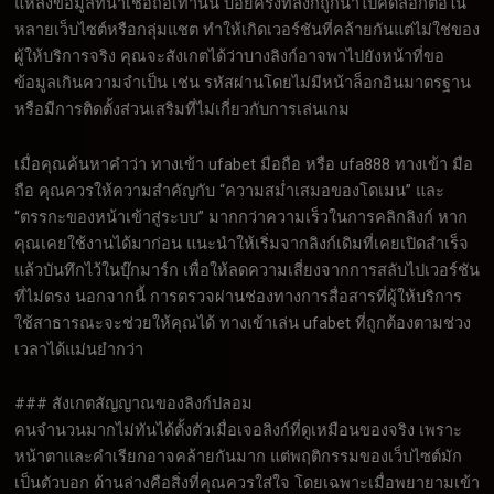
แหล่งข้อมูลที่น่าเชื่อถือเท่านั้น บ่อยครั้งที่ลิงก์ถูกนำไปคัดลอกต่อใน
หลายเว็บไซต์หรือกลุ่มแชต ทำให้เกิดเวอร์ชันที่คล้ายกันแต่ไม่ใช่ของ
ผู้ให้บริการจริง คุณจะสังเกตได้ว่าบางลิงก์อาจพาไปยังหน้าที่ขอ
ข้อมูลเกินความจำเป็น เช่น รหัสผ่านโดยไม่มีหน้าล็อกอินมาตรฐาน
หรือมีการติดตั้งส่วนเสริมที่ไม่เกี่ยวกับการเล่นเกม
เมื่อคุณค้นหาคำว่า ทางเข้า ufabet มือถือ หรือ ufa888 ทางเข้า มือ
ถือ คุณควรให้ความสำคัญกับ “ความสม่ำเสมอของโดเมน” และ
“ตรรกะของหน้าเข้าสู่ระบบ” มากกว่าความเร็วในการคลิกลิงก์ หาก
คุณเคยใช้งานได้มาก่อน แนะนำให้เริ่มจากลิงก์เดิมที่เคยเปิดสำเร็จ
แล้วบันทึกไว้ในบุ๊กมาร์ก เพื่อให้ลดความเสี่ยงจากการสลับไปเวอร์ชัน
ที่ไม่ตรง นอกจากนี้ การตรวจผ่านช่องทางการสื่อสารที่ผู้ให้บริการ
ใช้สาธารณะจะช่วยให้คุณได้ ทางเข้าเล่น ufabet ที่ถูกต้องตามช่วง
เวลาได้แม่นยำกว่า
### สังเกตสัญญาณของลิงก์ปลอม
คนจำนวนมากไม่ทันได้ตั้งตัวเมื่อเจอลิงก์ที่ดูเหมือนของจริง เพราะ
หน้าตาและคำเรียกอาจคล้ายกันมาก แต่พฤติกรรมของเว็บไซต์มัก
เป็นตัวบอก ด้านล่างคือสิ่งที่คุณควรใส่ใจ โดยเฉพาะเมื่อพยายามเข้า